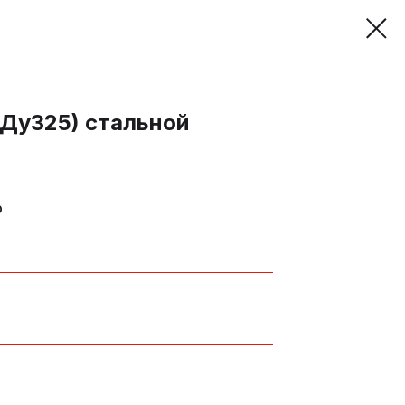
(Ду325) стальной
р