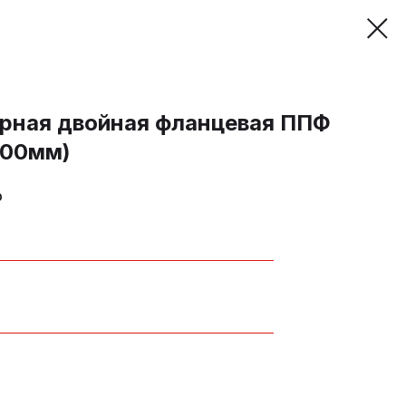
рная двойная фланцевая ППФ
300мм)
р