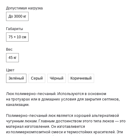
Допустимая нагрузка
До 3000 кг
Габариты
75 × 10 см
Вес
45 кг
Цвет
Зелёный
Серый
Чёрный
Коричневый
Люк полимерно-песчаный. Используются в основном
на тротуарах или в домашних условия для закрытия септиков,
канализации.
Полимерно-песчаный люк является хорошей альтернативой
чугунным люкам. Главным достоинством этого типа люков — это
материал изготовления. Он изготавливется
из полимеркомпозитной смеси и термостойких красителей. Эти